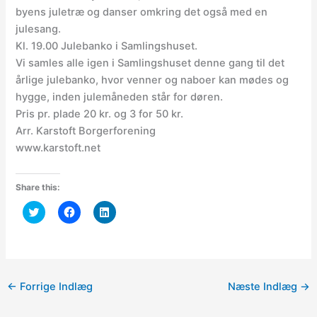
byens juletræ og danser omkring det også med en
julesang.
Kl. 19.00 Julebanko i Samlingshuset.
Vi samles alle igen i Samlingshuset denne gang til det
årlige julebanko, hvor venner og naboer kan mødes og
hygge, inden julemåneden står for døren.
Pris pr. plade 20 kr. og 3 for 50 kr.
Arr. Karstoft Borgerforening
www.karstoft.net
Share this:
C
C
C
l
l
l
i
i
i
c
c
c
k
k
k
t
t
t
o
o
o
s
s
s
h
h
h
←
Forrige Indlæg
Næste Indlæg
→
a
a
a
r
r
r
e
e
e